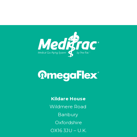
Kildare House
Wildmere Road
Banbury
Oxfordshire
OX16 3JU – U.K.